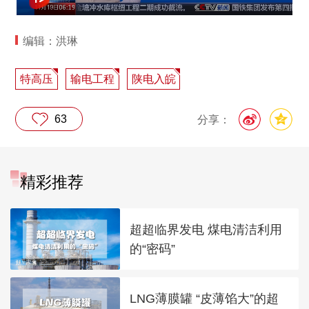
编辑：洪琳
特高压
输电工程
陕电入皖
63
分享：
精彩推荐
超超临界发电 煤电清洁利用
的“密码”
LNG薄膜罐 “皮薄馅大”的超