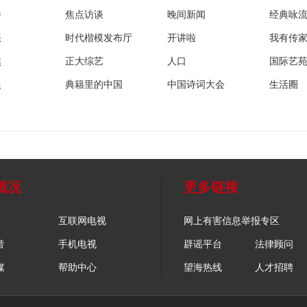
播
焦点访谈
晚间新闻
经典咏
法
时代楷模发布厅
开讲啦
我有传
然
正大综艺
人口
国际艺
眼
典籍里的中国
中国诗词大会
生活圈
概况
更多链接
互联网电视
网上有害信息举报专区
音
手机电视
辟谣平台
法律顾问
媒
帮助中心
望海热线
人才招聘