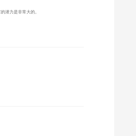
——大港油田党建工
00:04:03
作纪实
它的潜力是非常大的。
能见度 | 杜尔顺：新型
电力系统的“碳”与“数”
00:17:37
人工智能深化协同 能
源科技求索创新——
2025国家能源互联网
00:02:57
大会在杭州成功举办
“天然领袖·超能风
范”全球驻华使节夫人
美丽健康文化嘉年华
00:02:58
活动举办
“强核报国七十载 自强
不息向未来”核科普活
动联合启动仪式
02:39:31
全民国家安全教育
日！核科普清华大学
聚合启动助力中国核
00:05:53
工业
飞鹤受邀参加哈佛中