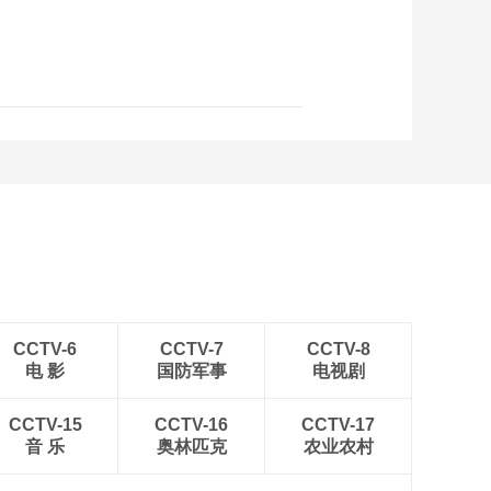
国论坛 助力全球健康
事业创新发展
00:02:12
电改“新”观察
00:09:11
“乡”约春茶 极速鲜达
00:02:21
“莓”好时光 “邮”你而来
00:02:32
亚冬会开幕式精彩纷
呈 飞鹤代表团昂扬向
CCTV-6
CCTV-7
CCTV-8
上
电 影
国防军事
电视剧
00:00:36
亚冬会火炬传递 飞鹤
CCTV-15
CCTV-16
助力冰雪盛事
CCTV-17
音 乐
奥林匹克
农业农村
00:02:01
[主播说三农]查干湖冬