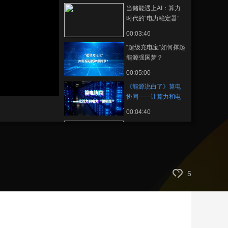
当储能遇上AI：算力
艺术
汽车
数智
5G
产业+
时代的“电力稳定器”
时尚
天气
才艺
网展
央央好物
00:03:46
“超级充电宝”如何撑起
能源强国梦？
00:05:00
《能源说白了》算电
协同——让算力和电
力“做邻居”
00:04:40
中国石油和化学工业
联合会科技奖励大会
专访：肖丰收
00:01:51
中国石油和化学工业
5
联合会科技奖励大会
专访：张志炳
00:04:48
中国石油和化学工业
联合会科技奖励大会
专访：魏东芝