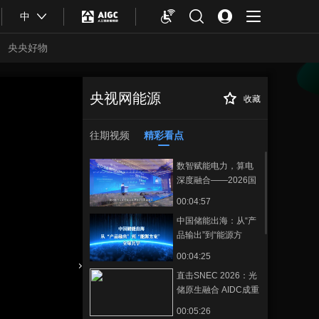
中
央央好物
央视网能源
收藏
《能源说白了》算
正在播放
电协同——让算力和电力“做邻
居”
往期视频
精彩看点
数智赋能电力，算电
深度融合——2026国
家能源互联网大会
00:04:57
中国储能出海：从“产
品输出”到“能源方
案”全球共享
00:04:25
直击SNEC 2026：光
合体育
亚冬会
储原生融合 AIDC成重
要场景
00:05:26