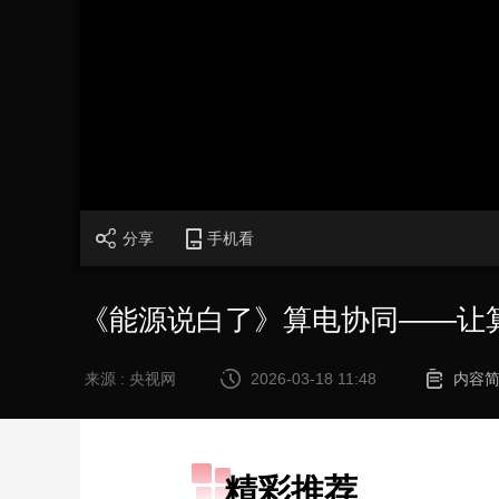
财经
教育
乡村振兴
生态环境
一带一路
大国智造
大国展会
大国保险
云顶对话
CCTV.节目官网
直播
节目单
栏目
片库
分享
手机看
《能源说白了》算电协同——让算
来源 : 央视网
2026-03-18 11:48
内容
精彩推荐