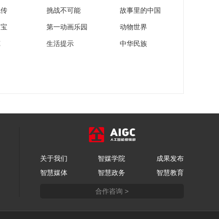
捕都是“洗澡鱼”？三分
流传
挑战不可能
故事里的中国
钟把这事捋清楚
00:03:29
家宝
第一动画乐园
动物世界
[主播说三农]孟村花长
苑
生活提示
中华民族
到一米七多大个儿的
原因找到了
00:02:45
柑橘橙柚 甜蜜滋味 邮
您鲜享
00:02:26
守护未来 共筑生命闪
耀时刻
00:08:14
飞鹤实现乳蛋白三大
关于我们
智媒学院
技术突破 开启功能营
成果发布
养新纪元
智慧媒体
智慧政务
智慧教育
00:02:08
合作咨询 >