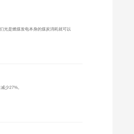
00:01:24
中国石油和化学工业
联合会科技奖励大会
专访：姜雪峰
00:03:43
我们光是燃煤发电本身的煤炭消耗就可以
能见度-圆桌对话 | Al
如何破解新能源规模
化应用的“不可能三
00:40:42
角”?
“碳”展新观察丨华为王
志武：兆瓦超充助力
重卡电动化
00:05:59
能见度 | 向婕：“AI+新
能源+数字经济”的协
减少27%。
同进化
00:10:50
能见度 | 陈晰：从“电
荒”到“电智”
00:17:43
以高质量融合型党建
引领二次创业新征程