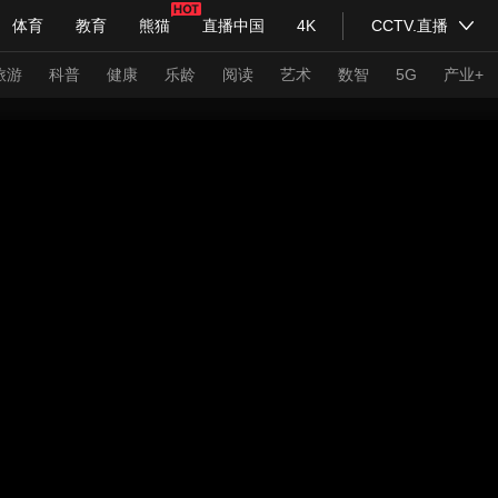
体育
教育
熊猫
直播中国
4K
CCTV.直播
式妙语
主持人
下载央视影音
热解读
天天学习
旅游
科普
健康
乐龄
阅读
艺术
数智
5G
产业+
纪录片网
国家大剧院
大型活动
科技
法治
文娱
人物
公益
图片
习式妙语
央视快评
央视网评
光华锐评
锋面
频道
VR/AR
4K专区
全景新闻
请入列
人生第一次
人生第二次
年冬奥会
CBA
NBA
中超
国足
国际足球
网球
综
体育江湖
文化体育
冰雪道路
足球道路