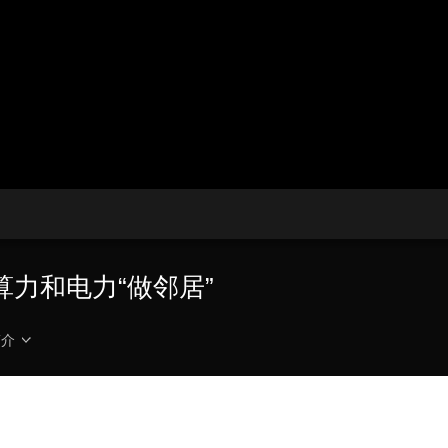
央博
非遗
文化
旅游
科普
健康
乐龄
阅读
云起
超级工厂
智敬中国
全民健康
颜选攻略
海洋
热播榜
总台企业白名单
力和电力“做邻居”
简介