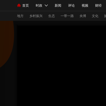
首页
时政
新闻
评论
视频
财经
人民领袖习近平
直播
海外频道
片库
iPanda
栏目大全
联播+
English
中国领导人
节目单
Монгол
听音
央视快评
微视频
习
地方
乡村振兴
生态
一带一路
央博
文化
总台春晚
网络春晚
共产党员网
秧纪录
新闻
国内
国际
评论
经济
军事
人民领袖习近平
联播+
热解读
天天学习
视频
小央视频
小央直播
直播中国
熊猫
现场
前线
比划
快看
蓝海中国
新兵
体育
直播
竞猜
2026年世界杯
2026
VIP会员
CCTV奥林匹克频道
生活体育大会