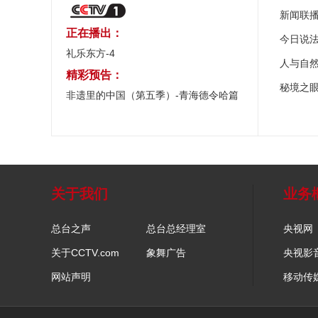
新闻联
正在播出：
今日说
礼乐东方-4
人与自
精彩预告：
秘境之
非遗里的中国（第五季）-青海德令哈篇
关于我们
业务
总台之声
总台总经理室
央视网
关于CCTV.com
象舞广告
央视影
网站声明
移动传