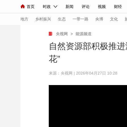
首页
时政
新闻
评论
视频
财经
人民领袖习近平
直播
海外频道
片库
iPanda
栏目大全
联播+
English
中国领导人
节目单
Монгол
听音
央视快评
微视频
习
地方
乡村振兴
生态
一带一路
央博
文化
央视网
>
能源频道
总台春晚
网络春晚
共产党员网
秧纪录
自然资源部积极推进
花”
新闻
国内
国际
评论
经济
军事
来源：央视网 | 2026年04月27日 10:28
人民领袖习近平
联播+
热解读
天天学习
视频
小央视频
小央直播
直播中国
熊猫
现场
前线
比划
快看
蓝海中国
新兵
体育
直播
竞猜
2026年世界杯
2026
VIP会员
CCTV奥林匹克频道
生活体育大会