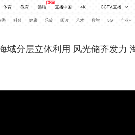
体育
教育
熊猫
直播中国
4K
CCTV.直播
式妙语
主持人
下载央视影音
热解读
天天学习
旅游
科普
健康
乐龄
阅读
艺术
数智
5G
产业+
纪录片网
国家大剧院
大型活动
海域分层立体利用 风光储齐发力 
科技
法治
文娱
人物
公益
图片
习式妙语
央视快评
央视网评
光华锐评
锋面
频道
VR/AR
4K专区
全景新闻
请入列
人生第一次
人生第二次
年冬奥会
CBA
NBA
中超
国足
国际足球
网球
综
体育江湖
文化体育
冰雪道路
足球道路