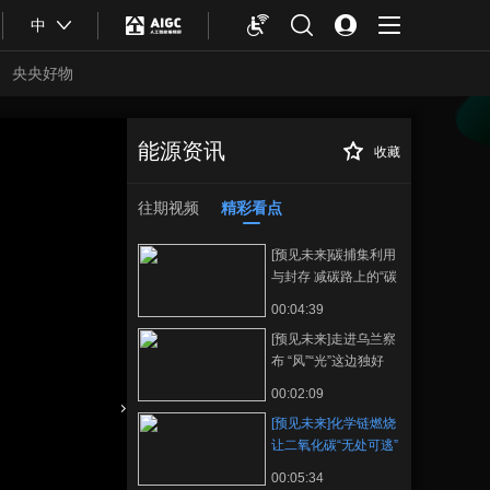
中
央央好物
能源资讯
收藏
[预见未来]化学链
正在播放
燃烧 让二氧化碳“无处可逃”
往期视频
精彩看点
[预见未来]碳捕集利用
与封存 减碳路上的“碳
捕快”
00:04:39
[预见未来]走进乌兰察
布 “风”“光”这边独好
00:02:09
[预见未来]化学链燃烧
合体育
亚冬会
让二氧化碳“无处可逃”
00:05:34