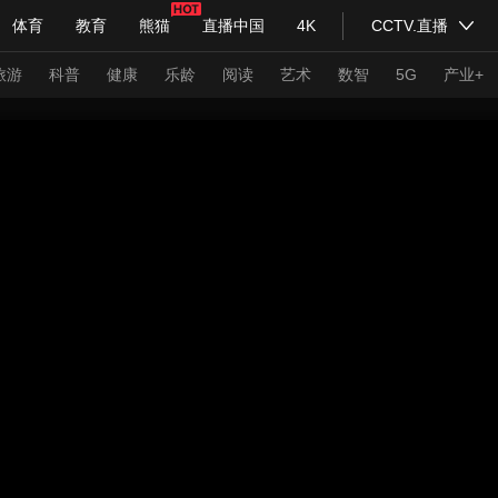
体育
教育
熊猫
直播中国
4K
CCTV.直播
式妙语
主持人
下载央视影音
热解读
天天学习
旅游
科普
健康
乐龄
阅读
艺术
数智
5G
产业+
纪录片网
国家大剧院
大型活动
科技
法治
文娱
人物
公益
图片
习式妙语
央视快评
央视网评
光华锐评
锋面
频道
VR/AR
4K专区
全景新闻
请入列
人生第一次
人生第二次
年冬奥会
CBA
NBA
中超
国足
国际足球
网球
综
体育江湖
文化体育
冰雪道路
足球道路