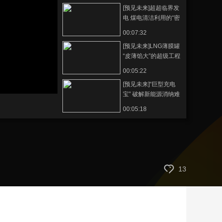
[预见未来]超超临界发
艺术
汽车
数智
5G
产业+
电 煤电清洁利用的“密
码”
时尚
天气
才艺
网展
央央好物
00:07:32
[预见未来]LNG薄膜罐
“皮薄馅大”的超级工程
00:05:22
[预见未来]“巨型充电
宝” 破解新能源消纳难
题
00:05:18
13