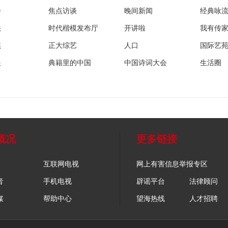
播
焦点访谈
晚间新闻
经典咏
法
时代楷模发布厅
开讲啦
我有传
然
正大综艺
人口
国际艺
眼
典籍里的中国
中国诗词大会
生活圈
概况
更多链接
互联网电视
网上有害信息举报专区
音
手机电视
辟谣平台
法律顾问
媒
帮助中心
望海热线
人才招聘