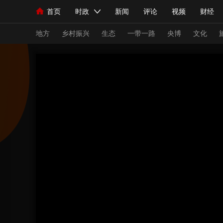
首页
时政
新闻
评论
视频
财经
人民领袖习近平
直播
海外频道
片库
iPanda
栏目大全
联播+
English
中国领导人
节目单
Монгол
听音
央视快评
微视频
习
地方
乡村振兴
生态
一带一路
央博
文化
总台春晚
网络春晚
共产党员网
秧纪录
新闻
国内
国际
评论
经济
军事
人民领袖习近平
联播+
热解读
天天学习
视频
小央视频
小央直播
直播中国
熊猫
现场
前线
比划
快看
蓝海中国
新兵
体育
直播
竞猜
2026年世界杯
2026
VIP会员
CCTV奥林匹克频道
生活体育大会