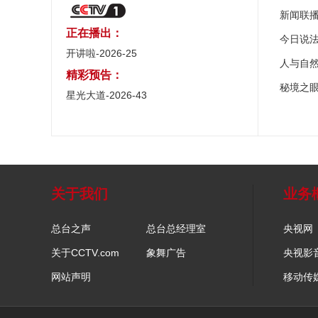
新闻联
正在播出：
今日说
开讲啦-2026-25
人与自
精彩预告：
秘境之
星光大道-2026-43
关于我们
业务
总台之声
总台总经理室
央视网
关于CCTV.com
象舞广告
央视影
网站声明
移动传