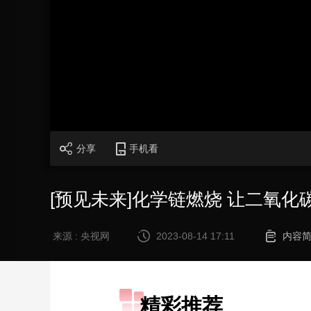
财经
教育
乡村振兴
生态环境
一带一路
大国智造
大国展会
大国保险
云顶对话
CCTV.节目官网
直播
节目单
栏目
片库
分享
手机看
[预见未来]化学链燃烧 让二氧化碳
来源 : 央视网
2023-08-14 17:11
内容
精彩推荐