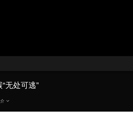
央博
非遗
文化
旅游
科普
健康
乐龄
阅读
云起
超级工厂
智敬中国
全民健康
颜选攻略
海洋
热播榜
总台企业白名单
“无处可逃”
简介