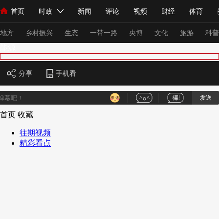
首页
时政
新闻
评论
视频
财经
体育
人民领袖习近平
直播
海外频道
片库
iPanda
栏目大全
联播+
English
中国领导人
节目单
Монгол
听音
央视快评
微视频
习式妙语
主持人
下
地方
乡村振兴
生态
一带一路
央博
文化
旅游
科普
能源
总台春晚
网络春晚
共产党员网
秧纪录
纪录片网
分享
手机看
发送
新闻
国内
国际
评论
经济
军事
科技
法
首页
收藏
人民领袖习近平
联播+
热解读
天天学习
习式妙语
往期视频
精彩看点
视频
小央视频
小央直播
直播中国
熊猫频道
V
现场
前线
比划
快看
蓝海中国
新兵请入列
体育
直播
竞猜
2026年世界杯
2026年冬奥会
VIP会员
CCTV奥林匹克频道
生活体育大会
体育江湖