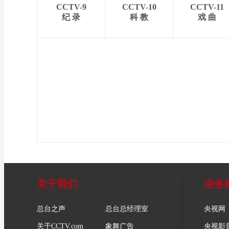
CCTV-9
CCTV-10
CCTV-11
纪 录
科 教
戏 曲
关于我们
业务
总台之声
总台总经理室
央视网
关于CCTV.com
象舞广告
央视影