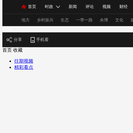
首页
时政
新闻
评论
视频
财经
人民领袖习近平
直播
海外频道
片库
iPanda
栏目大全
联播+
English
中国领导人
节目单
Монгол
听音
央视快评
微视频
习
地方
乡村振兴
生态
一带一路
央博
文化
能源
分享
手机看
总台春晚
网络春晚
共产党员网
秧纪录
首页
收藏
往期视频
精彩看点
新闻
国内
国际
评论
经济
军事
人民领袖习近平
联播+
热解读
天天学习
视频
小央视频
小央直播
直播中国
熊猫
现场
前线
比划
快看
蓝海中国
新兵
体育
直播
竞猜
2026年世界杯
2026年
VIP会员
CCTV奥林匹克频道
生活体育大会