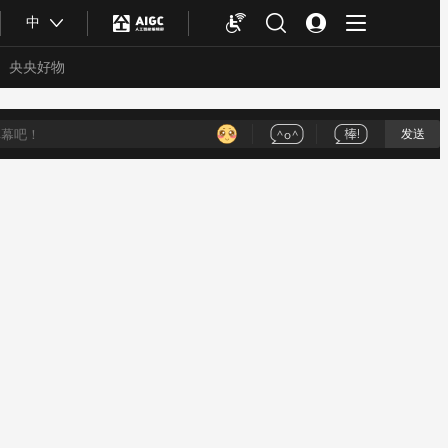
中
央央好物
发送
合体育
亚冬会