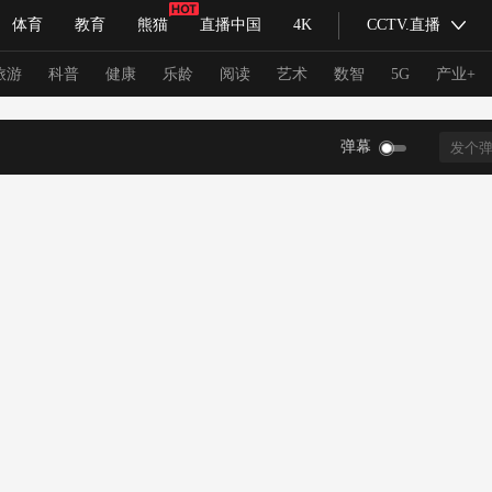
体育
教育
熊猫
直播中国
4K
CCTV.直播
式妙语
主持人
下载央视影音
热解读
天天学习
旅游
科普
健康
乐龄
阅读
艺术
数智
5G
产业+
弹幕
纪录片网
国家大剧院
大型活动
科技
法治
文娱
人物
公益
图片
习式妙语
央视快评
央视网评
光华锐评
锋面
频道
VR/AR
4K专区
全景新闻
请入列
人生第一次
人生第二次
冬奥会
CBA
NBA
中超
国足
国际足球
网球
综
体育江湖
文化体育
冰雪道路
足球道路