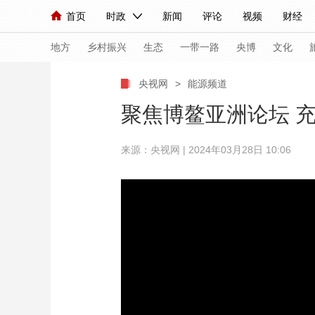
首页
时政
新闻
评论
视频
财经
人民领袖习近平
直播
海外频道
片库
iPanda
栏目大全
联播+
English
中国领导人
节目单
Монгол
听音
央视快评
微视频
习
地方
乡村振兴
生态
一带一路
央博
文化
央视网
>
能源频道
总台春晚
网络春晚
共产党员网
秧纪录
聚焦博鳌亚洲论坛 充
来源：央视网 | 2024年03月28日 10:06
新闻
国内
国际
评论
经济
军事
人民领袖习近平
联播+
热解读
天天学习
视频
小央视频
小央直播
直播中国
熊猫
现场
前线
比划
快看
蓝海中国
新兵
体育
直播
竞猜
2026年世界杯
2026
VIP会员
CCTV奥林匹克频道
生活体育大会