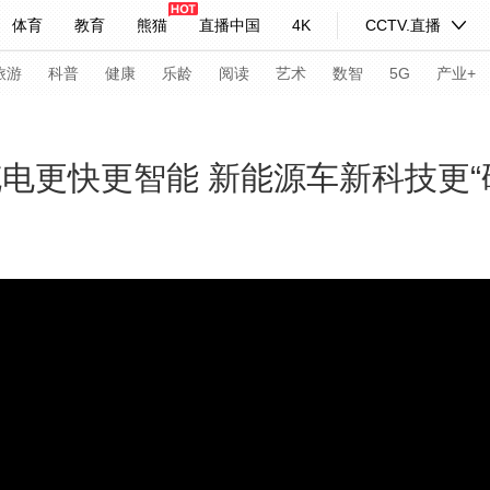
体育
教育
熊猫
直播中国
4K
CCTV.直播
式妙语
主持人
下载央视影音
热解读
天天学习
旅游
科普
健康
乐龄
阅读
艺术
数智
5G
产业+
纪录片网
国家大剧院
大型活动
电更快更智能 新能源车新科技更“
科技
法治
文娱
人物
公益
图片
习式妙语
央视快评
央视网评
光华锐评
锋面
频道
VR/AR
4K专区
全景新闻
请入列
人生第一次
人生第二次
年冬奥会
CBA
NBA
中超
国足
国际足球
网球
综
体育江湖
文化体育
冰雪道路
足球道路