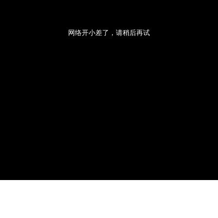
央博
非遗
文化
旅游
科普
健康
乐龄
阅读
云起
超级工厂
智敬中国
全民健康
颜选攻略
海洋
网络开小差了，请稍后再试
热播榜
总台企业白名单