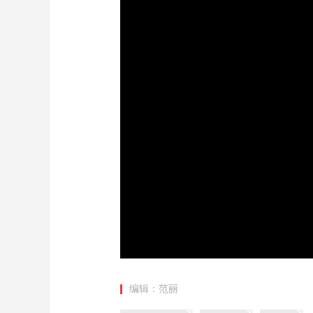
财经
教育
乡村振兴
生态环境
一带一路
大国智造
大国展会
大国保险
云顶对话
CCTV.节目官网
直播
节目单
栏目
片库
编辑：范丽