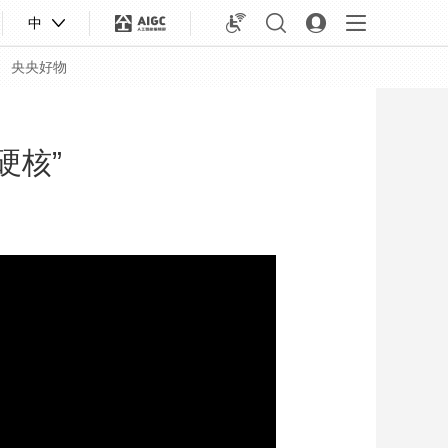
中
央央好物
硬核”
合体育
亚冬会