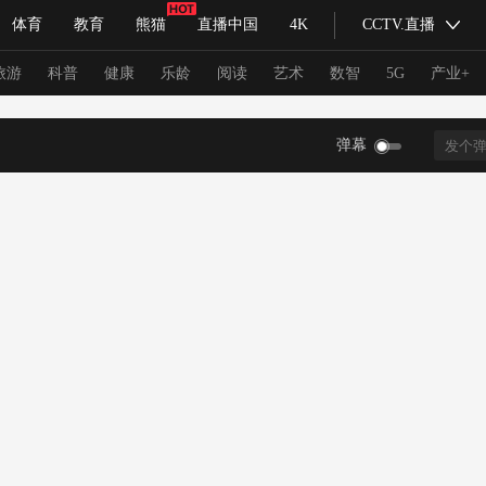
体育
教育
熊猫
直播中国
4K
CCTV.直播
式妙语
主持人
下载央视影音
热解读
天天学习
旅游
科普
健康
乐龄
阅读
艺术
数智
5G
产业+
弹幕
纪录片网
国家大剧院
大型活动
科技
法治
文娱
人物
公益
图片
习式妙语
央视快评
央视网评
光华锐评
锋面
频道
VR/AR
4K专区
全景新闻
请入列
人生第一次
人生第二次
冬奥会
CBA
NBA
中超
国足
国际足球
网球
综
体育江湖
文化体育
冰雪道路
足球道路