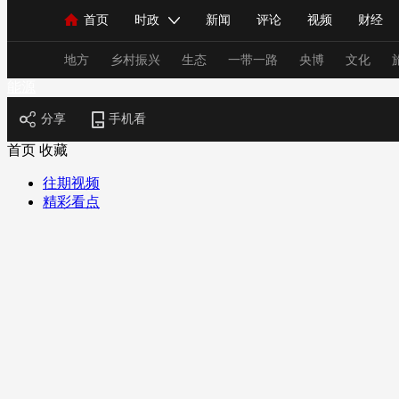
首页
时政
新闻
评论
视频
财经
人民领袖习近平
直播
海外频道
片库
iPanda
栏目大全
联播+
English
中国领导人
节目单
Монгол
听音
央视快评
微视频
习
地方
乡村振兴
生态
一带一路
央博
文化
能源
分享
手机看
总台春晚
网络春晚
共产党员网
秧纪录
首页
收藏
往期视频
精彩看点
新闻
国内
国际
评论
经济
军事
人民领袖习近平
联播+
热解读
天天学习
视频
小央视频
小央直播
直播中国
熊猫
现场
前线
比划
快看
蓝海中国
新兵
体育
直播
竞猜
2026年世界杯
2026年
VIP会员
CCTV奥林匹克频道
生活体育大会