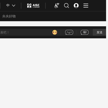
中
央央好物
发送
合体育
亚冬会