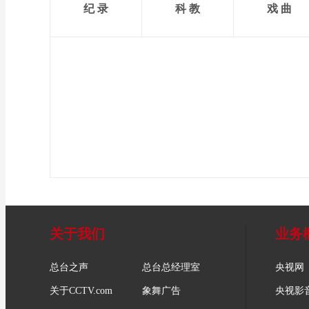
纪 录
科 教
戏 曲
关于我们
业务
总台之声
总台总经理室
央视网
关于CCTV.com
象舞广告
央视影