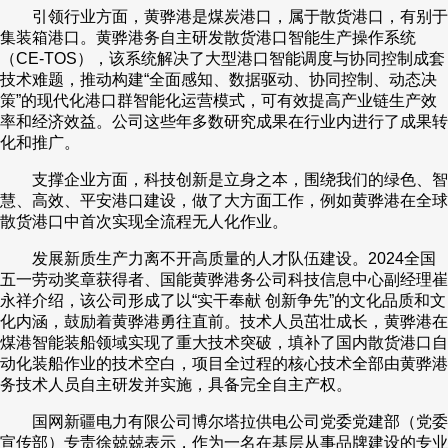
引领行业方面，黄骅港是煤炭港口，属于散货港口，有别于
集装箱港口。黄骅港务自主研发散货港口智能生产操作系统
（CE-TOS），该系统解决了大型港口智能调度与协同控制成套
技术难题，推动构建“全面感知、数据驱动、协同控制、动态决
策”的现代化港口群智能化运营模式，可有效提高产业链生产效
率和经济效益。公司这些年多数研究成果在行业内进行了成果转
化和推广。
支撑企业方面，科技创新是立身之本，围绕我们的绿色、智
慧、高效、平安港口建设，做了大方面工作，例如黄骅港在全球
散货港口中首次实现全流程无人化作业。
发展新质生产力离不开高质量的人才队伍建设。2024全国
五一劳动奖章获得者、国能黄骅港务公司科技信息中心副经理崔
永祥介绍，该公司形成了以“实干奉献 创新争先”的文化品质和文
化内涵，鼓励着黄骅港勇往直前。技术人员茁壮成长，黄骅港在
煤港智能装船领域实现了重大技术突破，填补了国内散货港口自
动化装船作业的技术空白，项目全过程的核心技术全部由黄骅港
务技术人员自主研发并实施，具备完全自主产权。
国网新疆电力有限公司博尔塔拉供电公司党委党建部（党委
宣传部）专责徐兢兢表示，作为一名在基层从事品牌建设的专业