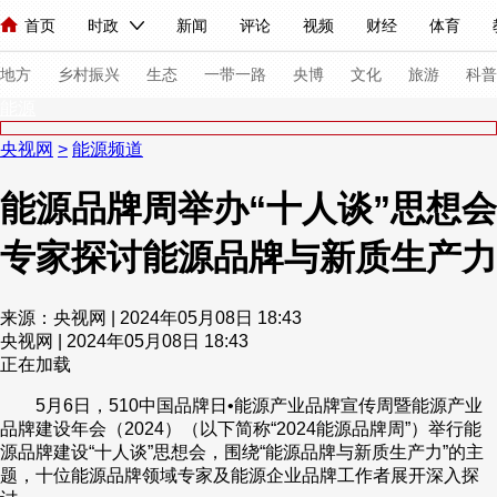
首页
时政
新闻
评论
视频
财经
体育
人民领袖习近平
直播
海外频道
片库
iPanda
栏目大全
联播+
English
中国领导人
节目单
Монгол
听音
央视快评
微视频
习式妙语
主持人
下
地方
乡村振兴
生态
一带一路
央博
文化
旅游
科普
能源
央视网
>
能源频道
总台春晚
网络春晚
共产党员网
秧纪录
纪录片网
能源品牌周举办“十人谈”思想会
专家探讨能源品牌与新质生产力
新闻
国内
国际
评论
经济
军事
科技
法
人民领袖习近平
联播+
热解读
天天学习
习式妙语
来源：央视网 | 2024年05月08日 18:43
央视网 | 2024年05月08日 18:43
视频
小央视频
小央直播
直播中国
熊猫频道
V
正在加载
现场
前线
比划
快看
蓝海中国
新兵请入列
5月6日，510中国品牌日•能源产业品牌宣传周暨能源产业
品牌建设年会（2024）（以下简称“2024能源品牌周”）举行能
体育
直播
竞猜
2026年世界杯
2026年冬奥会
源品牌建设“十人谈”思想会，围绕“能源品牌与新质生产力”的主
题，十位能源品牌领域专家及能源企业品牌工作者展开深入探
VIP会员
CCTV奥林匹克频道
生活体育大会
体育江湖