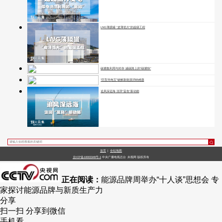
LNG薄膜罐 “皮薄馅大”的超级工程
碳捕集利用与封存 减碳路上的“碳捕快”
“巨型充电宝”破解新能源消纳难题
追风深远海 澎湃“蓝色”新动能
首页
|
全站地图
京ICP备10003349号-1
中央广播电视总台
央视网
版权所有
正在阅读：
能源品牌周举办“十人谈”思想会 专
家探讨能源品牌与新质生产力
分享
扫一扫 分享到微信
手机看