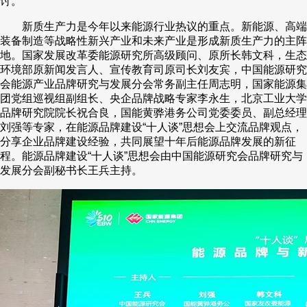
讨。
财经
教育
乡村振兴
生态环境
一带一路
央博
新质生产力是今年以来能源行业热议的重点。新能源、高端
装备制造等战略性新兴产业和未来产业是形成新质生产力的主阵
大国智造
大国展会
大国保险
云顶对话
云起
超
地。国家发展改革委能源研究所高级顾问、原所长韩文科，生态
环境部原新闻发言人、宣传教育司原司长刘友宾，中国能源研究
会能源产业品牌研究与发展分会常务副主任周志明，国家能源集
团党组巡视组副组长、央企品牌战略专家李永生，北京工业大学
品牌研究院院长祝合良，国能黄骅港务公司党委委员、副总经理
刘强等专家，在能源品牌建设“十人谈”思想会上交流品牌观点，
CCTV.节目官网
直播
节目单
栏目
片库
收视榜
分享企业品牌建设经验，共同展望十年后能源品牌发展的新征
程。能源品牌建设“十人谈”思想会由中国能源研究会品牌研究与
发展分会副秘书长王兵主持。