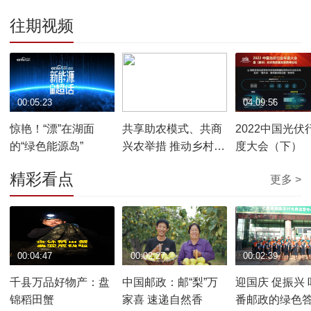
往期视频
00:05:23
03:01:19
04:09:56
惊艳！“漂”在湖面
共享助农模式、共商
2022中国光伏
的“绿色能源岛”
兴农举措 推动乡村振
度大会（下）
兴持续深化
精彩看点
更多 >
00:04:47
00:02:27
00:02:39
千县万品好物产：盘
中国邮政：邮“梨”万
迎国庆 促振兴 吐鲁
锦稻田蟹
家喜 速递自然香
番邮政的绿色