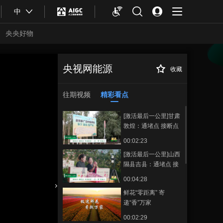
中
央央好物
央视网能源
收藏
[能源说白了] 科技
正在播放
引领行业数智升级
往期视频
精彩看点
[激活最后一公里]甘肃
敦煌：通堵点 接断点
中国邮政“一品一策”促
00:02:23
振兴
[激活最后一公里]山西
隰县吉县：通堵点 接
断点 中国邮政“一品一
00:04:28
策”促振兴
鲜花“零距离” 寄
合体育
亚冬会
递“香”万家
00:02:29