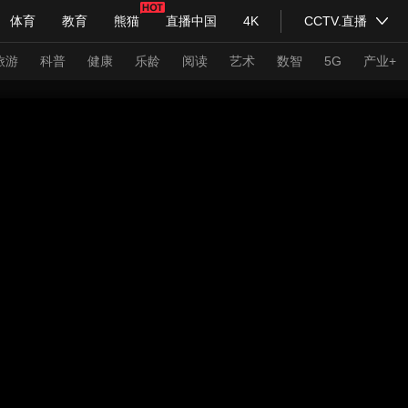
体育
教育
熊猫
直播中国
4K
CCTV.直播
式妙语
主持人
下载央视影音
热解读
天天学习
旅游
科普
健康
乐龄
阅读
艺术
数智
5G
产业+
纪录片网
国家大剧院
大型活动
科技
法治
文娱
人物
公益
图片
习式妙语
央视快评
央视网评
光华锐评
锋面
频道
VR/AR
4K专区
全景新闻
请入列
人生第一次
人生第二次
年冬奥会
CBA
NBA
中超
国足
国际足球
网球
综
体育江湖
文化体育
冰雪道路
足球道路