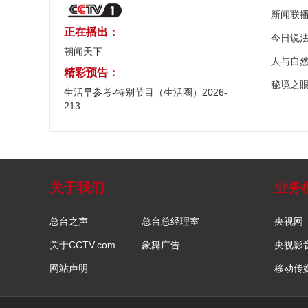
新闻联
正在播出：
今日说
朝闻天下
人与自
精彩预告：
秘境之
生活早参考-特别节目（生活圈）2026-
213
关于我们
业务
总台之声
总台总经理室
央视网
关于CCTV.com
象舞广告
央视影
网站声明
移动传