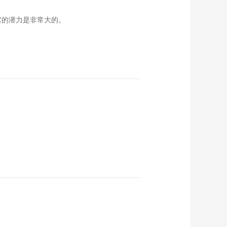
00:04:06
它的潜力是非常大的。
千县万品好物产：盘
锦稻田蟹
00:04:47
中国邮政：邮“梨”万家
喜 速递自然香
00:02:27
迎国庆 促振兴 吐鲁番
邮政的绿色答卷
00:02:39
打通“最初一公里” 邮
政助力农品极速出疆
00:01:56
中国邮政极速鲜：极
速领“鲜” 蟹蟹“邮”你
00:02:35
乳业出海发展：飞鹤