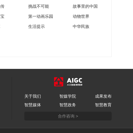
遍布神州之夏
流传
挑战不可能
故事里的中国
00:03:13
家宝
第一动画乐园
动物世界
第十二届“魅力之光”核
苑
生活提示
中华民族
科普活动在漳州云霄
闭幕
00:03:19
40秒带您逛展会 2024
年第五届世界光子大
会
00:00:41
“碳”展新观察丨清华曹
良才：光博会促进光
电行业高质量发展 亮
00:02:52
点多多
“碳”展新观察丨清华高
关于我们
智媒学院
峰：能源互联网协同
成果发布
能源供需 助力新型电
智慧媒体
智慧政务
智慧教育
00:05:46
力系统建设
[能源说白了] 数字零碳
合作咨询 >
生活 华为智造
00:03:22