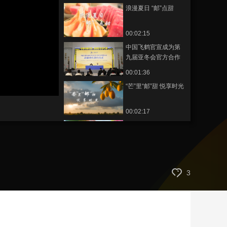
浪漫夏日 “邮”点甜
艺术
汽车
数智
5G
产业+
时尚
天气
才艺
网展
央央好物
00:02:15
中国飞鹤官宣成为第
九届亚冬会官方合作
伙伴
00:01:36
“芒”里“邮”甜 悦享时光
00:02:17
“苹”添喜悦 共“邮”好滋
味
00:02:16
能见度 | 戴璟：算电协
3
同 AI与能源的共生之
路
00:10:41
能见度 | 郭庆来：能源
与AI 文明进化的双螺
旋