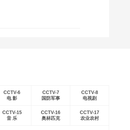
加拿大婴幼儿奶粉工
厂产品正式上市
00:02:25
2024光伏行业技术创
新大会（下）
03:25:57
2024光伏行业技术创
新大会（上）
03:05:37
让幸福“邮”然而生
“桃”然自得
00:02:26
[能源说白了] 科技引领
行业数智升级
CCTV-6
CCTV-7
CCTV-8
电 影
国防军事
电视剧
00:02:52
[能源说白了]能源转型
CCTV-15
CCTV-16
迎来时代之风
CCTV-17
音 乐
奥林匹克
农业农村
00:03:29
[能源说白了]绿色电力