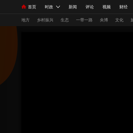
首页
时政
新闻
评论
视频
财经
人民领袖习近平
直播
海外频道
片库
iPanda
栏目大全
联播+
English
中国领导人
节目单
Монгол
听音
央视快评
微视频
习
地方
乡村振兴
生态
一带一路
央博
文化
总台春晚
网络春晚
共产党员网
秧纪录
新闻
国内
国际
评论
经济
军事
人民领袖习近平
联播+
热解读
天天学习
视频
小央视频
小央直播
直播中国
熊猫
现场
前线
比划
快看
蓝海中国
新兵
体育
直播
竞猜
2026年世界杯
2026
VIP会员
CCTV奥林匹克频道
生活体育大会