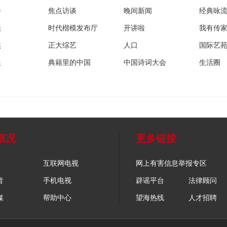
播
焦点访谈
晚间新闻
经典咏
法
时代楷模发布厅
开讲啦
我有传
然
正大综艺
人口
国际艺
眼
典籍里的中国
中国诗词大会
生活圈
概况
更多链接
互联网电视
网上有害信息举报专区
音
手机电视
辟谣平台
法律顾问
媒
帮助中心
望海热线
人才招聘