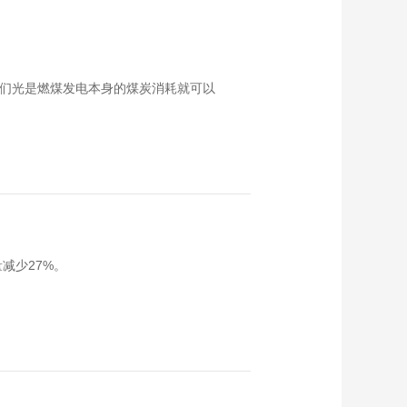
00:13:56
能见度 | 程路：能源智
能化 AI驱动的下一场
工业革命
00:15:05
我们光是燃煤发电本身的煤炭消耗就可以
能源+AI 引领智慧能源
新时代
00:05:53
飞鹤首届全球大脑发
育科学峰会开幕 聚焦
精准大脑营养
00:01:49
极速鲜甜 “萄”你欢喜
减少27%。
00:02:41
王勃华：我国光伏技
术遥遥领先，为什么
依然喜忧参半？
00:02:01
千县万品好物产：喀
什