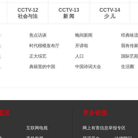
CCTV-12
CCTV-13
CCTV-14
社会与法
新 闻
少 儿
播
焦点访谈
晚间新闻
经典咏
法
时代楷模发布厅
开讲啦
我有传
然
正大综艺
人口
国际艺
眼
典籍里的中国
中国诗词大会
生活圈
概况
更多链接
互联网电视
网上有害信息举报专区