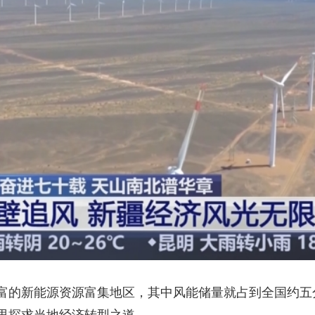
央博
非遗
文化
旅游
科普
健康
乐龄
阅读
云起
超级工厂
智敬中国
全民健康
颜选攻略
海洋
热播榜
总台企业白名单
富的新能源资源富集地区，其中风能储量就占到全国约五